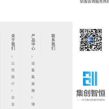
全国咨询服务热
关
产
联
于
品
系
我
中
我
们
心
们
公
设
司
备
简
集
介
装
箱
企
业
储